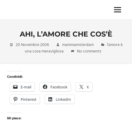
Skip
to
Menu
Unica,
content
imprescindibile,
imponderabile,
AHI, L’AMORE CHE COS’È
inevitabile
Mammamsterdam
20 Novembre 2006
mammamsterdam
l'amore è
da
una cosa meravigliosa
No comments
oggi
anche
in
formato
Condividi:
monodose
e
E-mail
Facebook
X
nuova
confezione
Pinterest
LinkedIn
migliorata
Mi piace: