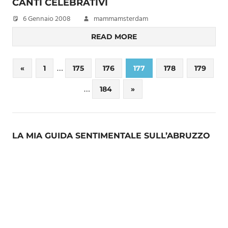
CANTI CELEBRATIVI
6 Gennaio 2008
mammamsterdam
READ MORE
Paginazione
…
Previous
«
1
175
176
177
178
179
Posts
degli
…
Next
184
»
Posts
articoli
LA MIA GUIDA SENTIMENTALE SULL’ABRUZZO