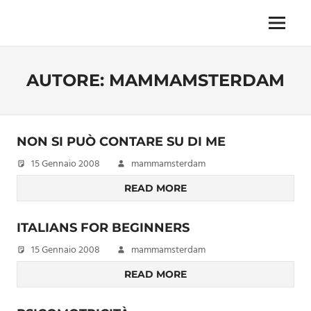
Skip
to
Menu
Unica,
content
imprescindibile,
imponderabile,
AUTORE:
MAMMAMSTERDAM
inevitabile
Mammamsterdam
da
oggi
anche
NON SI PUÒ CONTARE SU DI ME
in
15 Gennaio 2008
mammamsterdam
formato
monodose
READ MORE
e
nuova
ITALIANS FOR BEGINNERS
confezione
migliorata
15 Gennaio 2008
mammamsterdam
READ MORE