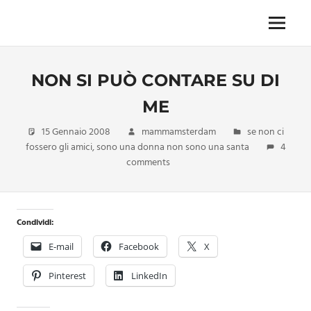
Skip
to
Menu
Unica,
content
imprescindibile,
imponderabile,
NON SI PUÒ CONTARE SU DI
inevitabile
Mammamsterdam
ME
da
oggi
15 Gennaio 2008
mammamsterdam
se non ci
anche
fossero gli amici
,
sono una donna non sono una santa
4
in
comments
formato
monodose
e
nuova
Condividi:
confezione
E-mail
Facebook
X
migliorata
Pinterest
LinkedIn