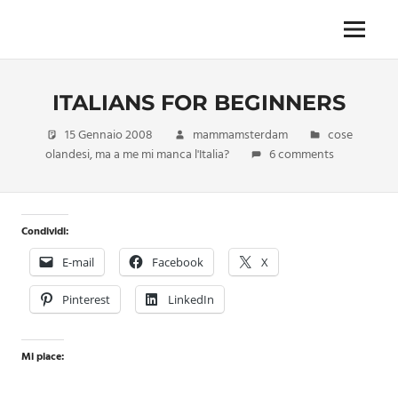
Skip
to
Menu
Unica,
content
imprescindibile,
imponderabile,
ITALIANS FOR BEGINNERS
inevitabile
Mammamsterdam
15 Gennaio 2008
mammamsterdam
cose
da
olandesi
,
ma a me mi manca l'Italia?
6 comments
oggi
anche
in
formato
Condividi:
monodose
e
E-mail
Facebook
X
nuova
confezione
Pinterest
LinkedIn
migliorata
Mi piace: