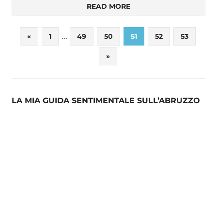
READ MORE
Paginazione
…
Previous
«
1
49
50
51
52
53
Posts
degli
Next
»
Posts
articoli
LA MIA GUIDA SENTIMENTALE SULL’ABRUZZO