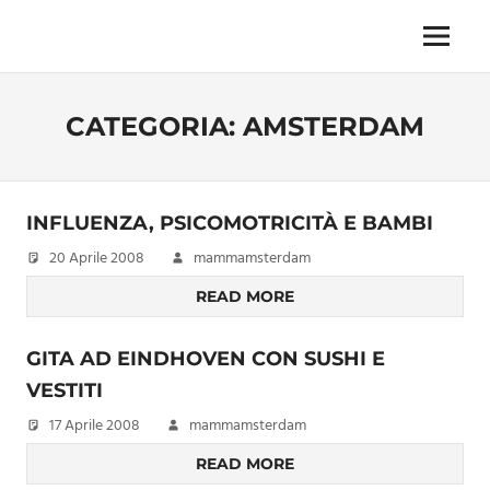
Skip
to
Menu
Unica,
content
imprescindibile,
imponderabile,
CATEGORIA:
AMSTERDAM
inevitabile
Mammamsterdam
da
oggi
anche
INFLUENZA, PSICOMOTRICITÀ E BAMBI
in
20 Aprile 2008
mammamsterdam
formato
monodose
READ MORE
e
nuova
GITA AD EINDHOVEN CON SUSHI E
confezione
VESTITI
migliorata
17 Aprile 2008
mammamsterdam
READ MORE