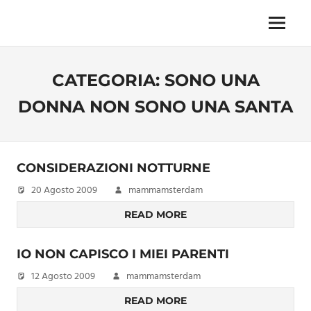
Skip
to
Menu
Unica,
content
imprescindibile,
imponderabile,
CATEGORIA:
SONO UNA
inevitabile
Mammamsterdam
DONNA NON SONO UNA SANTA
da
oggi
anche
in
CONSIDERAZIONI NOTTURNE
formato
monodose
20 Agosto 2009
mammamsterdam
e
READ MORE
nuova
confezione
migliorata
IO NON CAPISCO I MIEI PARENTI
12 Agosto 2009
mammamsterdam
READ MORE