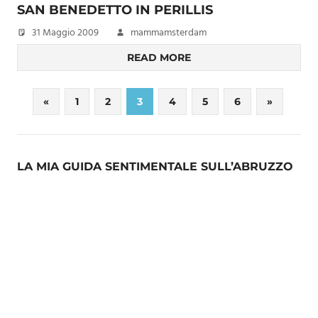
SAN BENEDETTO IN PERILLIS
31 Maggio 2009
mammamsterdam
READ MORE
Paginazione
Previous
Next
«
1
2
3
4
5
6
»
Posts
Posts
degli
articoli
LA MIA GUIDA SENTIMENTALE SULL’ABRUZZO