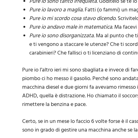
Pure io sono tanto irrequieta.
Goditelo se te lo
Pure io lavoro a maglia.
Fatti (o fammi) un mag
Pure io mi scordo cosa stavo
dicendo.
Scrivitel
Pure io andavo male in matematica.
Ma facevi 
Pure io sono disorganizzata.
Ma al punto che ti
e ti vengono a staccare le utenze? Che ti scordi i
carabinieri? Che fallisci o ti licenziano di conti
Pure io l’altro ieri mi sono sbagliata e invece di f
piombo ci ho messo il gasolio. Perché sono andata
macchina diesel e due giorni fa avevamo rimesso il
ADHD, quella è distrazione. Ho chiamato il soccors
rimettere la benzina e pace.
Certo, se in un mese lo faccio 6 volte forse è il c
sono in grado di gestire una macchina anche se la 