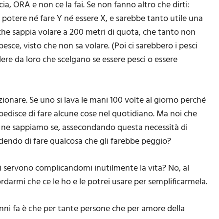
ia, ORA e non ce la fai. Se non fanno altro che dirti:
 potere né fare Y né essere X, e sarebbe tanto utile una
he sappia volare a 200 metri di quota, che tanto non
esce, visto che non sa volare. (Poi ci sarebbero i pesci
ere da loro che scelgano se essere pesci o essere
zionare. Se uno si lava le mani 100 volte al giorno perché
edisce di fare alcune cose nel quotidiano. Ma noi che
e ne sappiamo se, assecondando questa necessità di
edendo di fare qualcosa che gli farebbe peggio?
mi servono complicandomi inutilmente la vita? No, al
ordarmi che ce le ho e le potrei usare per semplificarmela.
nni fa è che per tante persone che per amore della