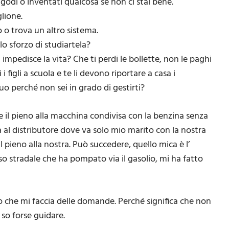
 godi o inventati qualcosa se non ci stai bene.
lione.
o o trova un altro sistema.
lo sforzo di studiartela?
 impedisce la vita? Che ti perdi le bollette, non le paghi
 figli a scuola e te li devono riportare a casa i
nuo perché non sei in grado di gestirti?
are il pieno alla macchina condivisa con la benzina senza
 al distributore dove va solo mio marito con la nostra
 pieno alla nostra. Può succedere, quello mica è l’
o stradale che ha pompato via il gasolio, mi ha fatto
aso che mi faccia delle domande. Perché significa che non
so forse guidare.