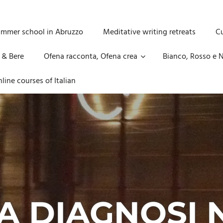
ummer school in Abruzzo
Meditative writing retreats
Cu
 & Bere
Ofena racconta, Ofena crea
Bianco, Rosso e N
line courses of Italian
A DIAGNOSI N