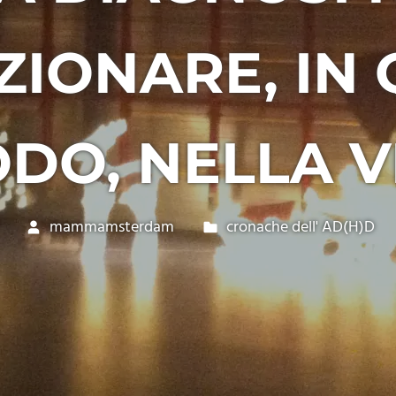
ZIONARE, IN
DO, NELLA V
mammamsterdam
cronache dell' AD(H)D