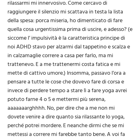
rilassarmi mi innervosivo. Come cercavo di
raggiungere il silenzio mi scattava in testa la lista
della spesa: porca miseria, ho dimenticato di fare
quella cosa urgentissima prima di uscire, e adesso? (e
siccome l’ impulsività è la caratteristica principe di
noi ADHD stavo per alzarmi dal tappetino e scalza e
in calzamaglie correre a casa per farlo, ma mi
trattenevo. E a me trattenermi costa fatica e mi
mette di cattivo umore.) Insomma, passavo l’ora a
pensare a tutte le cose che dovevo fare di corsa e
invece di perdere tempo a stare lì a fare yoga avrei
potuto farne 4 o 5 e mettermi più serena,
aaaaaaarghhhh. No, per dire che a me non mi
dovete venire a dire quanto sia rilassante lo yoga,
perché potrei mordere. E neanche dirmi che se mi
mettessi a correre mi farebbe tanto bene. A voi fa