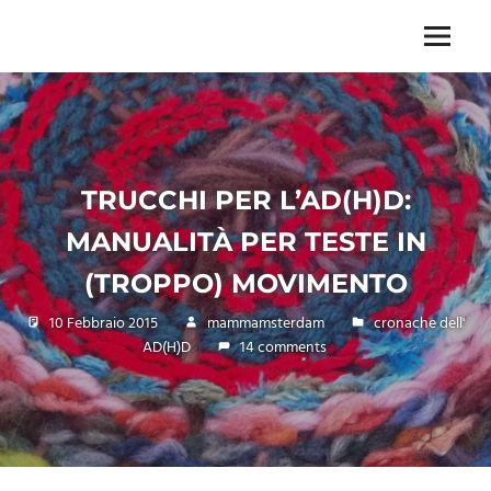
Skip
to
Menu
Unica,
content
imprescindibile,
imponderabile,
inevitabile
Mammamsterdam
da
TRUCCHI PER L’AD(H)D:
oggi
anche
MANUALITÀ PER TESTE IN
in
formato
(TROPPO) MOVIMENTO
monodose
e
10 Febbraio 2015
mammamsterdam
cronache dell'
nuova
AD(H)D
14 comments
confezione
migliorata