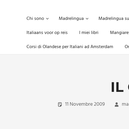
Skip
to
Unica,
content
imprescindibile,
Chi sono
Madrelingua
Madrelingua s
imponderabile,
inevitabile
Italiaans voor op reis
I miei libri
Mangiare
Mammamsterdam
da
Corsi di Olandese per Italiani ad Amsterdam
On
oggi
anche
in
formato
monodose
e
IL
nuova
confezione
migliorata
11 Novembre 2009
ma