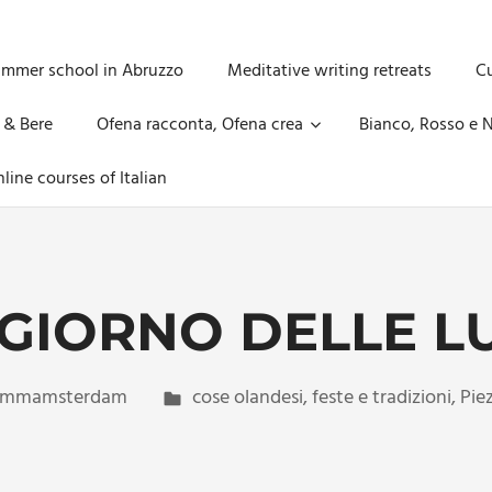
ummer school in Abruzzo
Meditative writing retreats
Cu
 & Bere
Ofena racconta, Ofena crea
Bianco, Rosso e N
line courses of Italian
 GIORNO DELLE L
mmamsterdam
cose olandesi
,
feste e tradizioni
,
Piez