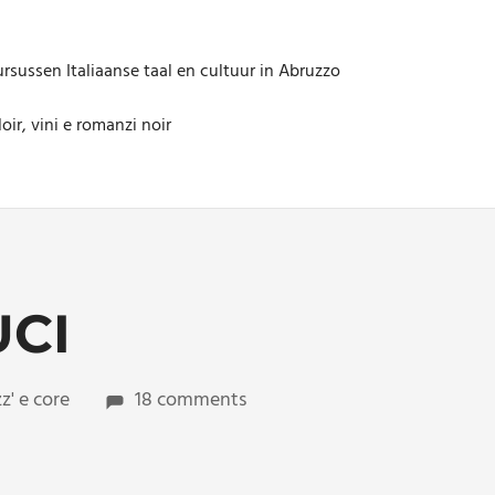
rsussen Italiaanse taal en cultuur in Abruzzo
oir, vini e romanzi noir
UCI
z' e core
18 comments