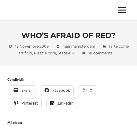
Skip
to
Menu
Unica,
content
imprescindibile,
imponderabile,
WHO’S AFRAID OF RED?
inevitabile
Mammamsterdam
13 Novembre 2009
mammamsterdam
l'arte come
da
artificio
,
Piezz' e core
,
Statale 17
18 comments
oggi
anche
in
formato
Condividi:
monodose
e
E-mail
Facebook
X
nuova
confezione
Pinterest
LinkedIn
migliorata
Mi piace: