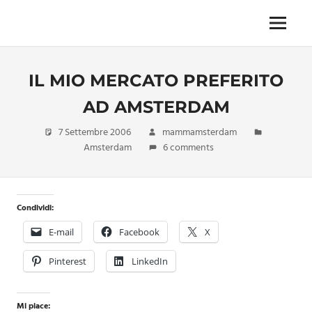
Skip
to
Menu
Unica,
content
imprescindibile,
imponderabile,
IL MIO MERCATO PREFERITO
inevitabile
Mammamsterdam
AD AMSTERDAM
da
oggi
7 Settembre 2006
mammamsterdam
anche
Amsterdam
6 comments
in
formato
monodose
e
Condividi:
nuova
E-mail
Facebook
X
confezione
migliorata
Pinterest
LinkedIn
Mi piace: