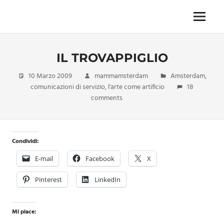
Skip
to
Menu
Unica,
content
imprescindibile,
imponderabile,
IL TROVAPPIGLIO
inevitabile
Mammamsterdam
10 Marzo 2009
mammamsterdam
Amsterdam
,
da
comunicazioni di servizio
,
l'arte come artificio
18
oggi
comments
anche
in
formato
monodose
Condividi:
e
nuova
E-mail
Facebook
X
confezione
migliorata
Pinterest
LinkedIn
Mi piace: