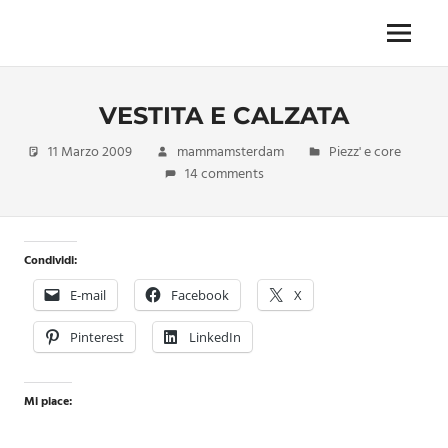
Skip
to
Menu
Unica,
content
imprescindibile,
imponderabile,
VESTITA E CALZATA
inevitabile
Mammamsterdam
11 Marzo 2009
mammamsterdam
Piezz' e core
da
14 comments
oggi
anche
in
formato
Condividi:
monodose
e
E-mail
Facebook
X
nuova
confezione
Pinterest
LinkedIn
migliorata
Mi piace: