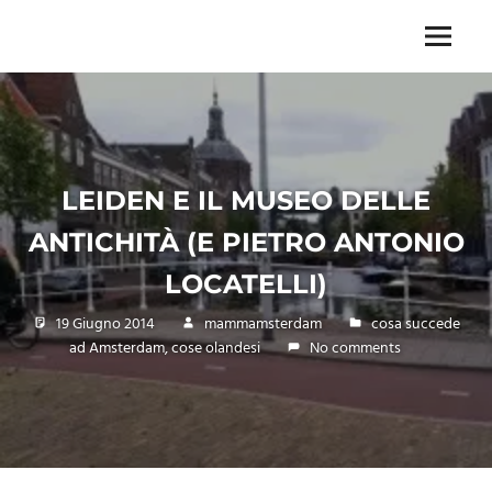
Skip
to
Menu
Unica,
content
imprescindibile,
imponderabile,
inevitabile
Mammamsterdam
da
LEIDEN E IL MUSEO DELLE
oggi
anche
ANTICHITÀ (E PIETRO ANTONIO
in
formato
LOCATELLI)
monodose
e
19 Giugno 2014
mammamsterdam
cosa succede
nuova
ad Amsterdam
,
cose olandesi
No comments
confezione
migliorata