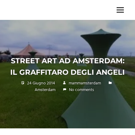
Skip
to
Menu
Unica,
content
imprescindibile,
imponderabile,
inevitabile
Mammamsterdam
da
oggi
STREET ART AD AMSTERDAM:
anche
in
IL GRAFFITARO DEGLI ANGELI
formato
monodose
24 Giugno 2014
mammamsterdam
e
Amsterdam
No comments
nuova
confezione
migliorata