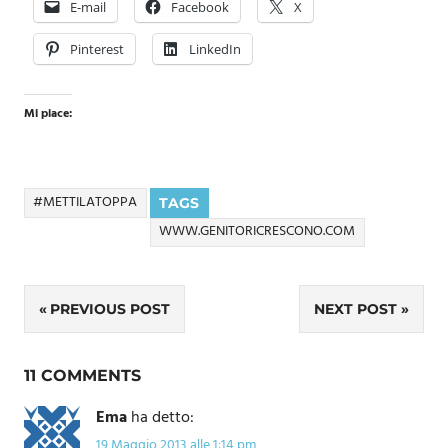
E-mail
Facebook
X
Pinterest
LinkedIn
Mi piace:
#METTILATOPPA
TAGS
WWW.GENITORICRESCONO.COM
Navigazione
PREVIOUS POST
NEXT POST
articoli
11 COMMENTS
Ema
ha detto:
19 Maggio 2013 alle 1:14 pm