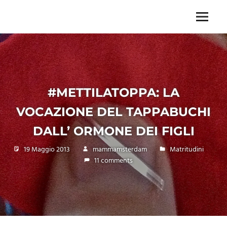
Skip
to
Menu
Unica,
content
imprescindibile,
imponderabile,
inevitabile
Mammamsterdam
da
#METTILATOPPA: LA
oggi
anche
VOCAZIONE DEL TAPPABUCHI
in
formato
DALL’ ORMONE DEI FIGLI
monodose
e
19 Maggio 2013
mammamsterdam
Matritudini
nuova
11 comments
confezione
migliorata