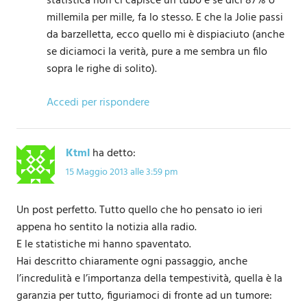
statistica non ci capisce un tubo e se dici 87% o
millemila per mille, fa lo stesso. E che la Jolie passi
da barzelletta, ecco quello mi è dispiaciuto (anche
se diciamoci la verità, pure a me sembra un filo
sopra le righe di solito).
Accedi per rispondere
Ktml
ha detto:
15 Maggio 2013 alle 3:59 pm
Un post perfetto. Tutto quello che ho pensato io ieri
appena ho sentito la notizia alla radio.
E le statistiche mi hanno spaventato.
Hai descritto chiaramente ogni passaggio, anche
l’incredulità e l’importanza della tempestività, quella è la
garanzia per tutto, figuriamoci di fronte ad un tumore: