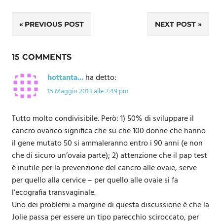
Navigazione
PREVIOUS POST
NEXT POST
articoli
15 COMMENTS
hottanta...
ha detto:
15 Maggio 2013 alle 2:49 pm
Tutto molto condivisibile. Però: 1) 50% di sviluppare il
cancro ovarico significa che su che 100 donne che hanno
il gene mutato 50 si ammaleranno entro i 90 anni (e non
che di sicuro un’ovaia parte); 2) attenzione che il pap test
è inutile per la prevenzione del cancro alle ovaie, serve
per quello alla cervice – per quello alle ovaie si fa
l’ecografia transvaginale.
Uno dei problemi a margine di questa discussione è che la
Jolie passa per essere un tipo parecchio sciroccato, per