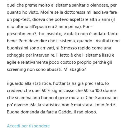
quel che preme molto al sistema sanitario olandese, per
quanto ho visto. Morire se la dottoressa mi lasciava fare
un pap-test, diceva che potevo aspettare altri 3 anni (il
mio ultimo all’epoca era 2 anni prima). Poi -
presentimenti?- ho insistito, e infatti non è andato tanto
bene. Però devo dire che il sistema, quando i risultati non
buonissimi sono arrivati, si è mosso rapido come una
scheggia per intervenire. Il fatto è che il sistema lìssù è
agile e relativamente poco costoso proprio perchè gli
screening non sono abusati. Mi sbaglio?
riguardo alla statistica, hottanta ha già precisato. Io
credevo che quel 50% significasse che 50 su 100 donne
che si ammalano hanno il gene mutato. Che è ancora un
po’ diverso. Ma la statistica non è mai stata il mio forte.
Buona domanda da fare a Gaddo, il radiologo.
Accedi per rispondere