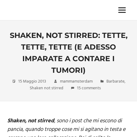
Skip
to
Menu
Unica,
content
imprescindibile,
imponderabile,
SHAKEN, NOT STIRRED: TETTE,
inevitabile
Mammamsterdam
TETTE, TETTE (E ADESSO
da
oggi
IMPARATE A CONTARE I
anche
in
TUMORI)
formato
15 Maggio 2013
mammamsterdam
Barbarate
,
monodose
Shaken not stirred
15 comments
e
nuova
confezione
migliorata
Shaken, not stirred
, sono i post che mi escono di
pancia, quando troppe cose mi si agitano in testa e