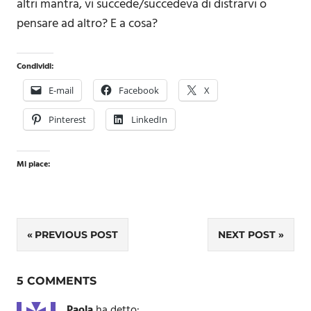
altri mantra, vi succede/succedeva di distrarvi o
pensare ad altro? E a cosa?
Condividi:
E-mail
Facebook
X
Pinterest
LinkedIn
Mi piace:
Navigazione
PREVIOUS POST
NEXT POST
articoli
5 COMMENTS
Paola
ha detto: