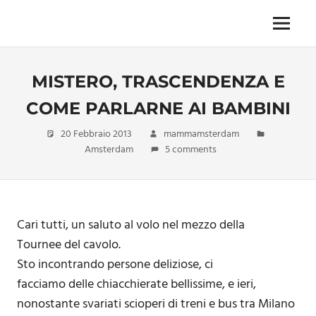
Skip
to
Menu
Unica,
content
imprescindibile,
imponderabile,
MISTERO, TRASCENDENZA E
inevitabile
Mammamsterdam
COME PARLARNE AI BAMBINI
da
oggi
20 Febbraio 2013
mammamsterdam
anche
Amsterdam
5 comments
in
formato
monodose
e
nuova
Cari tutti, un saluto al volo nel mezzo della
confezione
Tournee del cavolo.
migliorata
Sto incontrando persone deliziose, ci
facciamo delle chiacchierate bellissime, e ieri,
nonostante svariati scioperi di treni e bus tra Milano