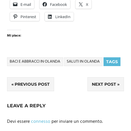
E-mail
Facebook
X
Pinterest
LinkedIn
Mi piace:
BACI E ABBRACCI IN OLANDA
SALUTI IN OLANDA
TAGS
Navigazione
PREVIOUS POST
NEXT POST
articoli
LEAVE A REPLY
Devi essere
connesso
per inviare un commento.