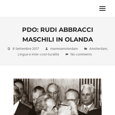
Skip
to
Menu
Unica,
content
imprescindibile,
imponderabile,
PDO: RUDI ABBRACCI
inevitabile
Mammamsterdam
MASCHILI IN OLANDA
da
oggi
8 Settembre 2017
mammamsterdam
Amsterdam
,
anche
Lingue e inter-cool-turalità
No comments
in
formato
monodose
e
nuova
confezione
migliorata