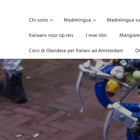
Skip
to
Unica,
content
imprescindibile,
Chi sono
Madrelingua
Madrelingua s
imponderabile,
inevitabile
Italiaans voor op reis
I miei libri
Mangiare
Mammamsterdam
da
Corsi di Olandese per Italiani ad Amsterdam
On
oggi
anche
in
formato
monodose
e
nuova
confezione
migliorata