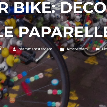
R BIKE: DEC
LE PAPARELL
015
mammamsterdam
Amsterdam
No