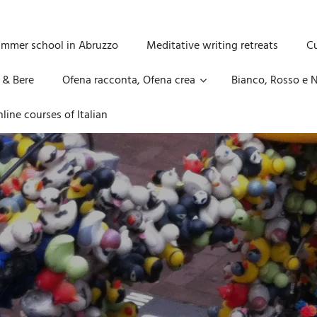
ummer school in Abruzzo
Meditative writing retreats
Cu
 & Bere
Ofena racconta, Ofena crea
Bianco, Rosso e N
line courses of Italian