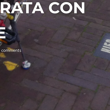
ORATA CON
E
 comments