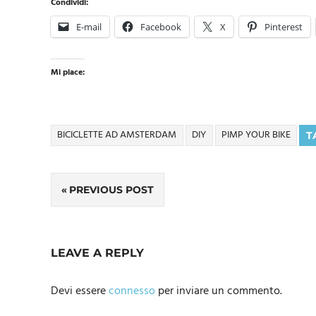
Condividi:
E-mail
Facebook
X
Pinterest
Mi piace:
BICICLETTE AD AMSTERDAM
DIY
PIMP YOUR BIKE
T
Navigazione
PREVIOUS POST
articoli
LEAVE A REPLY
Devi essere
connesso
per inviare un commento.