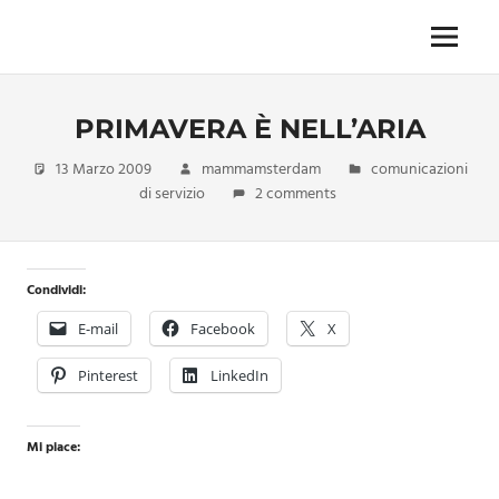
Skip
to
Menu
Unica,
content
imprescindibile,
imponderabile,
PRIMAVERA È NELL’ARIA
inevitabile
Mammamsterdam
13 Marzo 2009
mammamsterdam
comunicazioni
da
di servizio
2 comments
oggi
anche
in
formato
Condividi:
monodose
e
E-mail
Facebook
X
nuova
confezione
Pinterest
LinkedIn
migliorata
Mi piace: