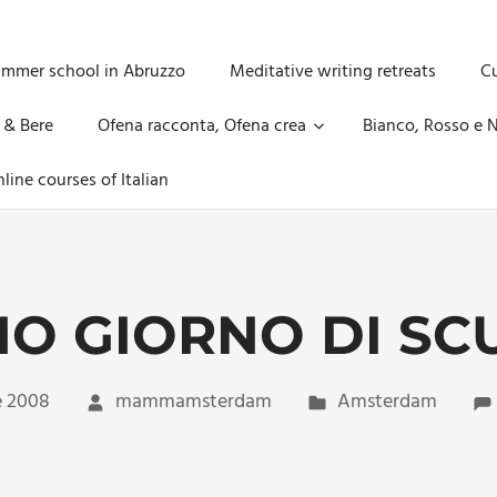
ummer school in Abruzzo
Meditative writing retreats
Cu
 & Bere
Ofena racconta, Ofena crea
Bianco, Rosso e N
line courses of Italian
MO GIORNO DI SC
e 2008
mammamsterdam
Amsterdam