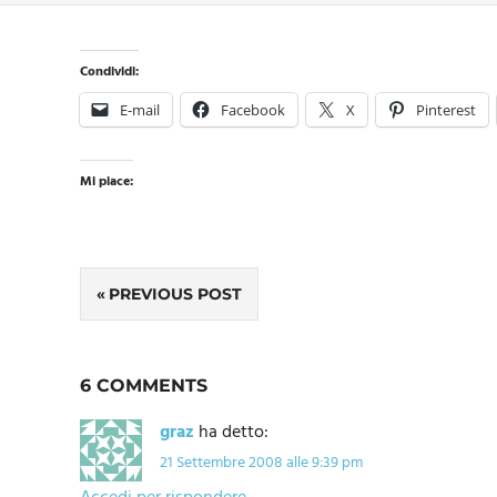
Condividi:
E-mail
Facebook
X
Pinterest
Mi piace:
Navigazione
PREVIOUS POST
articoli
6 COMMENTS
graz
ha detto:
21 Settembre 2008 alle 9:39 pm