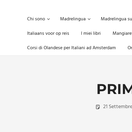
Skip
to
Unica,
content
imprescindibile,
Chi sono
Madrelingua
Madrelingua s
imponderabile,
inevitabile
Italiaans voor op reis
I miei libri
Mangiare
Mammamsterdam
da
Corsi di Olandese per Italiani ad Amsterdam
On
oggi
anche
in
formato
monodose
e
PRI
nuova
confezione
migliorata
21 Settembr