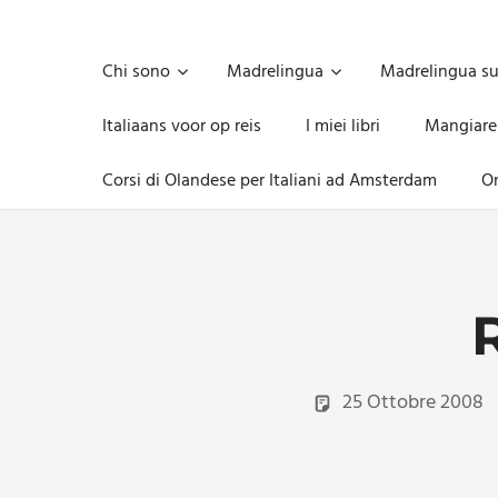
Skip
to
Unica,
content
imprescindibile,
Chi sono
Madrelingua
Madrelingua s
imponderabile,
inevitabile
Italiaans voor op reis
I miei libri
Mangiare
Mammamsterdam
da
Corsi di Olandese per Italiani ad Amsterdam
On
oggi
anche
in
formato
monodose
e
nuova
confezione
migliorata
25 Ottobre 2008