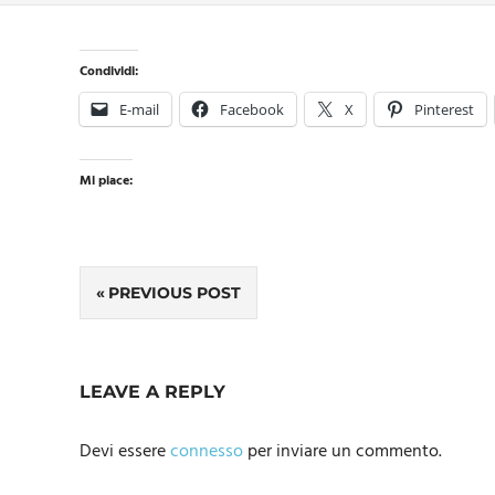
Condividi:
E-mail
Facebook
X
Pinterest
Mi piace:
Navigazione
PREVIOUS POST
articoli
LEAVE A REPLY
Devi essere
connesso
per inviare un commento.