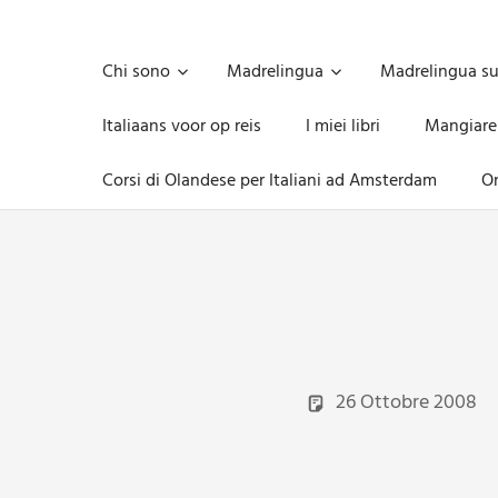
Skip
to
Unica,
content
imprescindibile,
Chi sono
Madrelingua
Madrelingua s
imponderabile,
inevitabile
Italiaans voor op reis
I miei libri
Mangiare
Mammamsterdam
da
Corsi di Olandese per Italiani ad Amsterdam
On
oggi
anche
in
formato
monodose
e
nuova
confezione
migliorata
26 Ottobre 2008