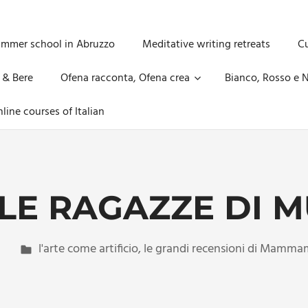
ummer school in Abruzzo
Meditative writing retreats
Cu
 & Bere
Ofena racconta, Ofena crea
Bianco, Rosso e N
line courses of Italian
 LE RAGAZZE DI M
l'arte come artificio
,
le grandi recensioni di Mamm