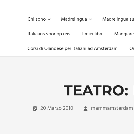
Skip
to
Unica,
content
imprescindibile,
Chi sono
Madrelingua
Madrelingua s
imponderabile,
inevitabile
Italiaans voor op reis
I miei libri
Mangiare
Mammamsterdam
da
Corsi di Olandese per Italiani ad Amsterdam
On
oggi
anche
in
formato
monodose
e
TEATRO:
nuova
confezione
migliorata
20 Marzo 2010
mammamsterdam