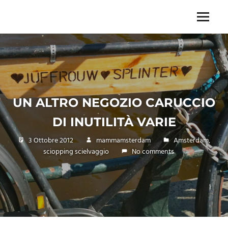
Skip
to
Menu
Unica,
content
imprescindibile,
imponderabile,
inevitabile
Mammamsterdam
da
oggi
UN ALTRO NEGOZIO CARUCCIO
anche
in
DI INUTILITÀ VARIE
formato
monodose
3 Ottobre 2012
mammamsterdam
Amsterdam
,
e
sciopping scielvaggio
No comments
nuova
confezione
migliorata