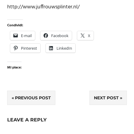
http://www.juffrouwsplinter.nl/
Condividi:
E-mail
Facebook
X
Pinterest
LinkedIn
Mi piace:
Navigazione
PREVIOUS POST
NEXT POST
articoli
LEAVE A REPLY