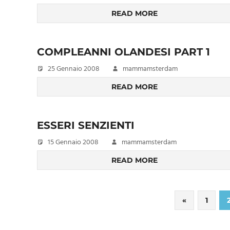
READ MORE
COMPLEANNI OLANDESI PART 1
25 Gennaio 2008
mammamsterdam
READ MORE
ESSERI SENZIENTI
15 Gennaio 2008
mammamsterdam
READ MORE
Paginazione
Previous
«
1
Posts
degli