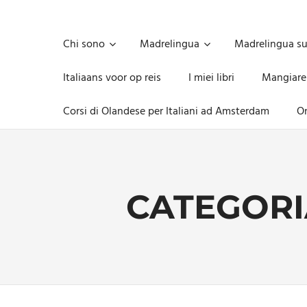
Skip
to
Unica,
content
imprescindibile,
Chi sono
Madrelingua
Madrelingua s
imponderabile,
inevitabile
Italiaans voor op reis
I miei libri
Mangiare
Mammamsterdam
da
Corsi di Olandese per Italiani ad Amsterdam
On
oggi
anche
in
formato
monodose
e
CATEGORI
nuova
confezione
migliorata