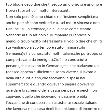
tuo blog,e devo dire che ti seguo un giorno si e uno no e
trovo i tuoi articoli molto interessanti.
Non solo perchè sono chiari e nell’insieme semplici,ma
anche perchè sono veritieri,e tu sei molto sincera e non
tieni peli sullo stomaco,e dici le cose come stanno.
Venendo al tuo articolo sull’imparare l’Olandese o
meno,lo trovo molto interessante.Ti voglio dire che chi ti
sta vagliando a suo tempo è stato immigrato(in
Germania)e ha conosciuto molti italiani,che purtroppo si
comportavano da immigrati.Cioè ho conosciuto
persone,che stavano in Germania,ma che parlavano un
tedesco appena sufficiente a sopra vivere,sul lavoro e
nella vita quotidiano,che facevano la spesa nel
supermercato e quando dovevano pagare dovevano
guardare lo schermo della cassa per pagare perch non
capivano quello che dicevano le cassiere.Io ebbi
l’occasione di conoscere un assistente sociale italiano
che lavorava nella casa degli italiani,luogo di incontro nei