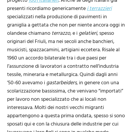
progetto
1001 Italianen
. Anche se degli italiani già
presenti ricordiamo genericamente
i terrazzieri
specializzati nella produzione di pavimenti in
graniglia a gettata
che non per niente ancora oggi in
olandese chiamano
terrazzo,
e i
gelatieri,
spesso
originari del Friuli, ma nei secoli anche banchieri,
musicisti, spazzacamini, artigiani eccetera. Risale al
1960 un accordo bilaterale tra i due paesi per
l’assunzione di lavoratori a contratto nell’industria
tessile, mineraria e metallurgica. Quindi dagli anni
’50-60 avevamo i
gastarbeiders
, in genere con una
scolarizzazione bassissima, che venivano “importati”
per lavoro non specializzato che ai locali non
interessava. Molti dei nostri vecchi migranti
appartengono a questa prima ondata, spesso si sono
sposati qui e con la chiusura delle industrie per cui