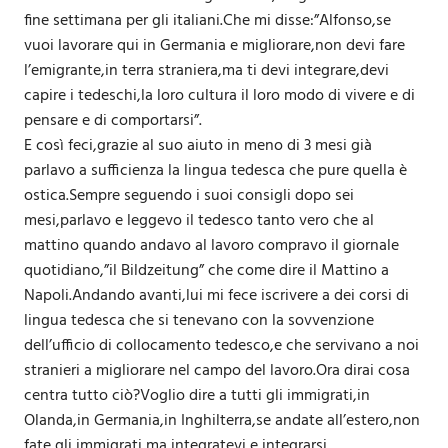
fine settimana per gli italiani.Che mi disse:”Alfonso,se
vuoi lavorare qui in Germania e migliorare,non devi fare
l’emigrante,in terra straniera,ma ti devi integrare,devi
capire i tedeschi,la loro cultura il loro modo di vivere e di
pensare e di comportarsi”.
E così feci,grazie al suo aiuto in meno di 3 mesi già
parlavo a sufficienza la lingua tedesca che pure quella è
ostica.Sempre seguendo i suoi consigli dopo sei
mesi,parlavo e leggevo il tedesco tanto vero che al
mattino quando andavo al lavoro compravo il giornale
quotidiano,”il Bildzeitung” che come dire il Mattino a
Napoli.Andando avanti,lui mi fece iscrivere a dei corsi di
lingua tedesca che si tenevano con la sovvenzione
dell’ufficio di collocamento tedesco,e che servivano a noi
stranieri a migliorare nel campo del lavoro.Ora dirai cosa
centra tutto ciò?Voglio dire a tutti gli immigrati,in
Olanda,in Germania,in Inghilterra,se andate all’estero,non
fate gli immigrati ma integratevi e integrarsi