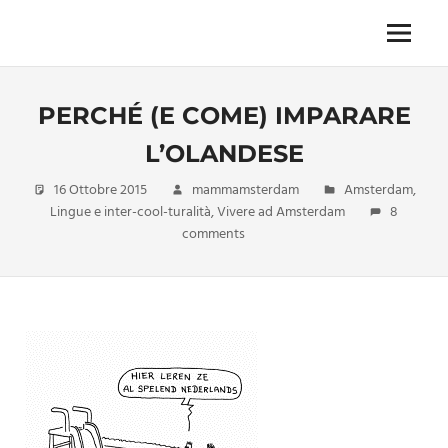
Skip
to
Menu
Unica,
content
imprescindibile,
imponderabile,
PERCHÉ (E COME) IMPARARE
inevitabile
Mammamsterdam
L’OLANDESE
da
oggi
16 Ottobre 2015
mammamsterdam
Amsterdam
,
anche
Lingue e inter-cool-turalità
,
Vivere ad Amsterdam
8
in
comments
formato
monodose
e
nuova
confezione
migliorata